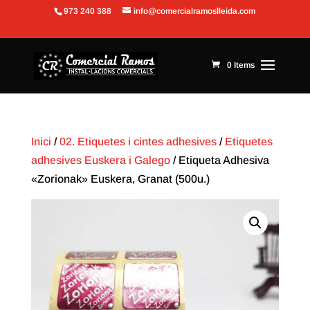
973 240 388
info@comercialramoslleida.com
Obre la barra d'eines
0 Items
Inici
/
02. Etiquetes i cintes adhesives
/
Etiquetes
adhesives Euskera i Galego
/ Etiqueta Adhesiva
«Zorionak» Euskera, Granat (500u.)