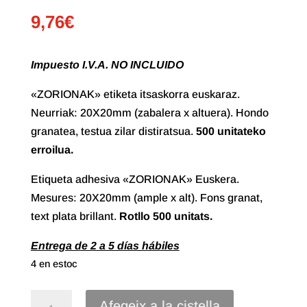
9,76
€
Impuesto I.V.A. NO INCLUIDO
«ZORIONAK» etiketa itsaskorra euskaraz.
Neurriak: 20X20mm (zabalera x altuera). Hondo
granatea, testua zilar distiratsua.
500 unitateko
erroilua.
Etiqueta adhesiva «ZORIONAK» Euskera.
Mesures: 20X20mm (ample x alt). Fons granat,
text plata brillant.
Rotllo
500 unitats.
Entrega de 2 a 5 días hábiles
4 en estoc
quantitat
Afegeix a la cistella