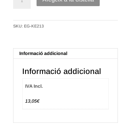
de
Etiqueta
Adhesiva
SKU:
EG-KE213
"Zorionak"
Euskera,
Negra
(500u.)
Informació addicional
Informació addicional
IVA Incl.
13,05€