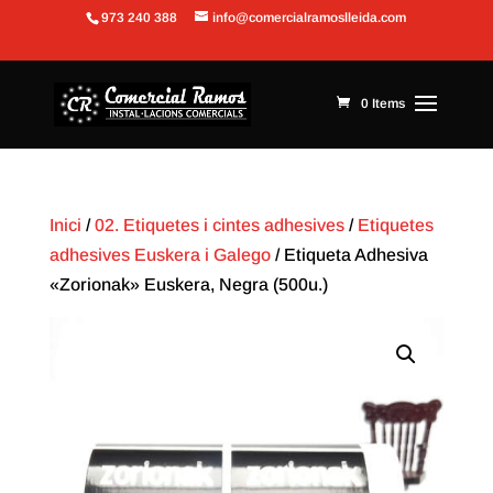
973 240 388
info@comercialramoslleida.com
Obre la barra d'eines
0 Items
Inici
/
02. Etiquetes i cintes adhesives
/
Etiquetes
adhesives Euskera i Galego
/ Etiqueta Adhesiva
«Zorionak» Euskera, Negra (500u.)