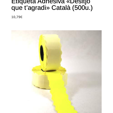
Etiqueta Adhesiva «Desitjo
que t’agradi» Català (500u.)
10,79
€