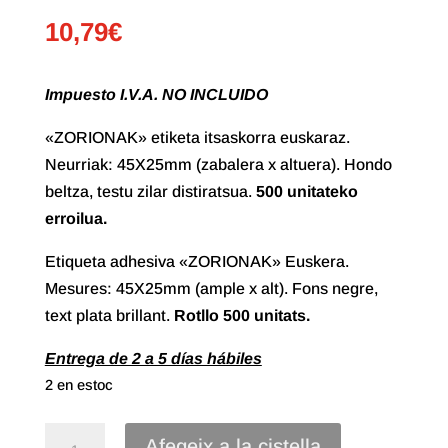
10,79
€
Impuesto I.V.A. NO INCLUIDO
«ZORIONAK» etiketa itsaskorra euskaraz.
Neurriak: 45X25mm (zabalera x altuera). Hondo
beltza, testu zilar distiratsua.
500 unitateko
erroilua.
Etiqueta adhesiva «ZORIONAK» Euskera.
Mesures: 45X25mm (ample x alt). Fons negre,
text plata brillant.
Rotllo
500 unitats.
Entrega de 2 a 5 días hábiles
2 en estoc
quantitat
Afegeix a la cistella