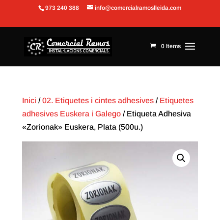
973 240 388
info@comercialramoslleida.com
Obre la barra d'eines
0 Items
Inici
/
02. Etiquetes i cintes adhesives
/
Etiquetes
adhesives Euskera i Galego
/ Etiqueta Adhesiva
«Zorionak» Euskera, Plata (500u.)