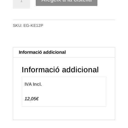
de
Etiqueta
Adhesiva
SKU:
EG-KE12P
"Zorionak"
Euskera,
Plata
(500u.)
Informació addicional
Informació addicional
IVA Incl.
12,05€