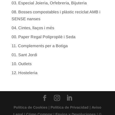
03. Especial Joieria, Orfebreria, Bijuteria
08. Bosses compostables i plàstic reciclat AMB i
SENSE nanses
04. Cintes, llaços i més
00. Paper Regal Polipropilè i Seda
11. Complements per a Botiga
01. Sant Jordi
10. Outlets
12. Hosteleria
Política de Cookies
|
Política de Privacidad
|
Aviso
Legal
|
Cómo Comprar
|
Envios y Devoluciones
| ©