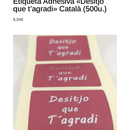
Etiqueta Adhesiva «Desitjo
que t’agradi» Català (500u.)
9,54
€