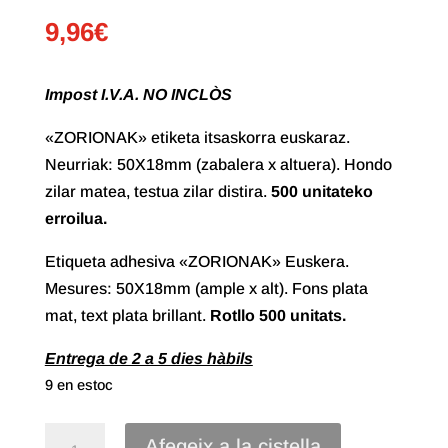
9,96
€
Impost I.V.A. NO INCLÒS
«ZORIONAK» etiketa itsaskorra euskaraz.
Neurriak: 50X18mm (zabalera x altuera). Hondo
zilar matea, testua zilar distira.
500 unitateko
erroilua.
Etiqueta adhesiva «ZORIONAK» Euskera.
Mesures: 50X18mm (ample x alt). Fons plata
mat, text plata brillant.
Rotllo
500 unitats.
Entrega de 2 a 5 dies hàbils
9 en estoc
quantitat
Afegeix a la cistella