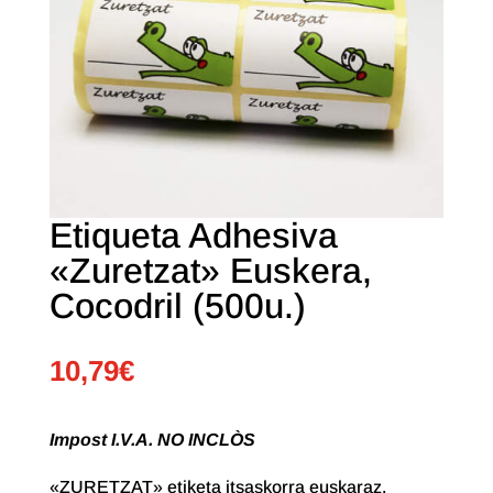
Etiqueta Adhesiva
«Zuretzat» Euskera,
Cocodril (500u.)
10,79
€
Impost I.V.A. NO INCLÒS
«ZURETZAT» etiketa itsaskorra euskaraz.