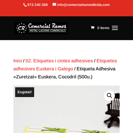
973 240 388
info@comercialramoslleida.com
Obre la barra d'eines
0 Items
Inici
/
02. Etiquetes i cintes adhesives
/
Etiquetes
adhesives Euskera i Galego
/ Etiqueta Adhesiva
«Zuretzat» Euskera, Cocodril (500u.)
Esgotat!