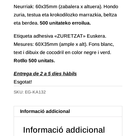
Neurriak: 60x35mm (zabalera x altuera). Hondo
zuria, testua eta krokodilozko marrazkia, beltza
eta berdea.
500 unitateko erroilua.
Etiqueta adhesiva «ZURETZAT» Euskera.
Mesures: 60X35mm (ample x alt). Fons blanc,
text i dibuix de cocodril en color negre i verd.
Rotllo
500 unitats.
Entrega de 2 a 5 dies hàbils
Esgotat!
SKU:
EG-KA132
Informació addicional
Informació addicional