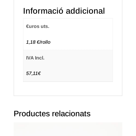
Etiquetadora
Informació addicional
Open
de
€uros uts.
26X16
Blanca
1,18 €/rollo
IVA Incl.
57,11€
Productes relacionats