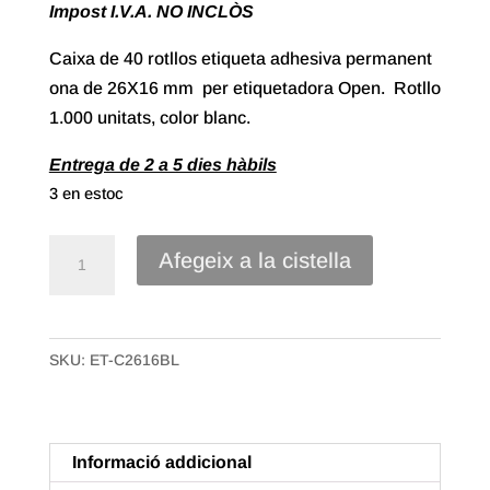
Impost I.V.A. NO INCLÒS
Caixa de 40 rotllos etiqueta adhesiva permanent
ona de 26X16 mm per etiquetadora Open. Rotllo
1.000 unitats, color blanc.
Entrega de 2 a 5 dies hàbils
3 en estoc
quantitat
Afegeix a la cistella
de
Caixa
40
SKU:
ET-C2616BL
rotllos
Etiqueta
adhesiva
per
Informació addicional
a