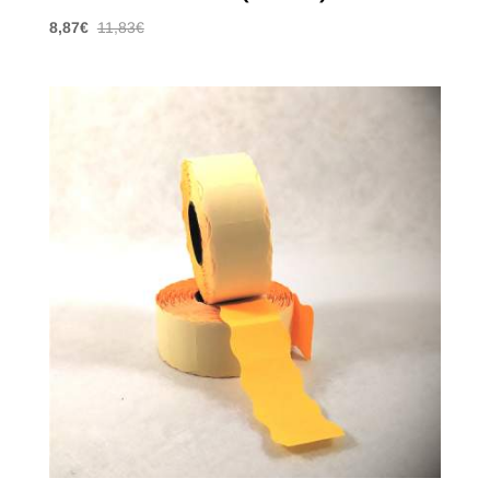
8,87
€
11,83
€