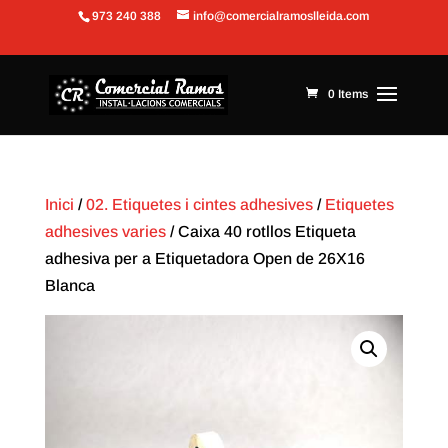
973 240 388
info@comercialramoslleida.com
Obre la barra d'eines
0 Items
Inici
/
02. Etiquetes i cintes adhesives
/
Etiquetes
adhesives varies
/ Caixa 40 rotllos Etiqueta
adhesiva per a Etiquetadora Open de 26X16
Blanca