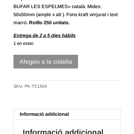
BUFAR LES ESPELMES» català. Mides:
50x50mm (ample x alt ). Fons kraft verjurat i text
marró.
Rotllo 250 unitats.
Entrega de 2 a 5 dies hàbils
1 en estoc
quantitat
Afegeix a la cistella
de
Etiqueta
Adhesiva
SKU:
PK-TC1504
"...Bufar
les
Espelmes"
Informació addicional
Català
(250)
Informació addicional