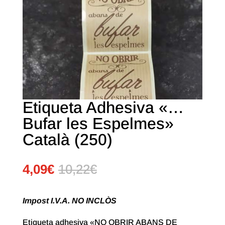
Etiqueta Adhesiva «…
Bufar les Espelmes»
Català (250)
4,09
€
10,22
€
Impost I.V.A. NO INCLÒS
Etiqueta adhesiva «NO OBRIR ABANS DE