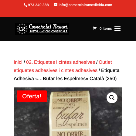
973 240 388
info@comercialramoslleida.com
Obre la barra d'eines
0 Items
Inici
/
02. Etiquetes i cintes adhesives
/
Outlet
etiquetes adhesives i cintes adhesives
/ Etiqueta
Adhesiva «…Bufar les Espelmes» Català (250)
Oferta!