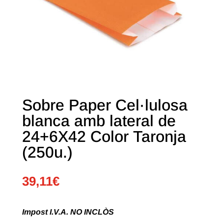
Sobre Paper Cel·lulosa
blanca amb lateral de
24+6X42 Color Taronja
(250u.)
39,11
€
Impost I.V.A. NO INCLÒS