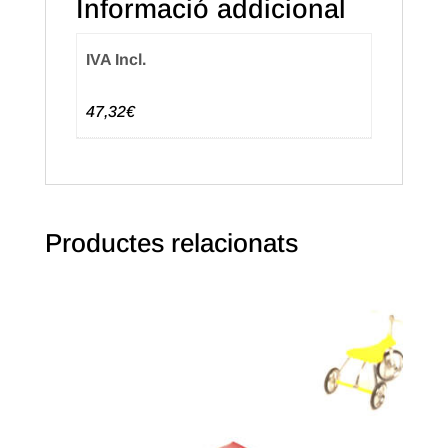
Informació addicional
Color
Taronja
IVA Incl.
(250u.)
47,32€
Productes relacionats