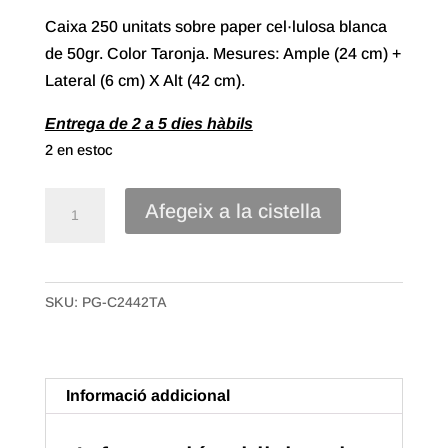
Caixa 250 unitats sobre paper cel·lulosa blanca
de 50gr. Color Taronja. Mesures: Ample (24 cm) +
Lateral (6 cm) X Alt (42 cm).
Entrega de 2 a 5 dies hàbils
2 en estoc
quantitat
Afegeix a la cistella
de
Sobre
Paper
SKU:
PG-C2442TA
Cel·lulosa
blanca
amb
lateral
Informació addicional
de
24+6X42