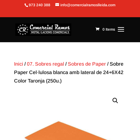
973 240 388
info@comercialramoslleida.com
Obre la barra d'eines
0 Items
Inici
/
07. Sobres regal
/
Sobres de Paper
/ Sobre
Paper Cel·lulosa blanca amb lateral de 24+6X42
Color Taronja (250u.)