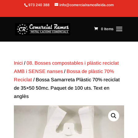
973 240 388
info@comercialramoslleida.com
Obre la barra d'eines
0 Items
Inici
/
08. Bosses compostables i plàstic reciclat
AMB i SENSE nanses
/
Bossa de plàstic 70%
Reciclat
/ Bossa Samarreta Plàstic 70% reciclat
de 35×50 50mc. Paquet de 100 uts. Text en
anglès