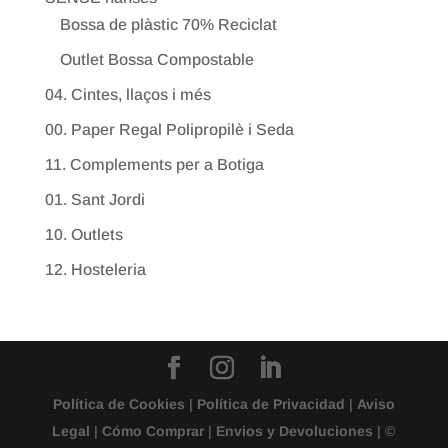
Bossa de plàstic 70% Reciclat
Outlet Bossa Compostable
04. Cintes, llaços i més
00. Paper Regal Polipropilè i Seda
11. Complements per a Botiga
01. Sant Jordi
10. Outlets
12. Hosteleria
Política de Cookies
|
Política de Privacidad
|
Aviso
Legal
|
Cómo Comprar
|
Envios y Devoluciones
| ©