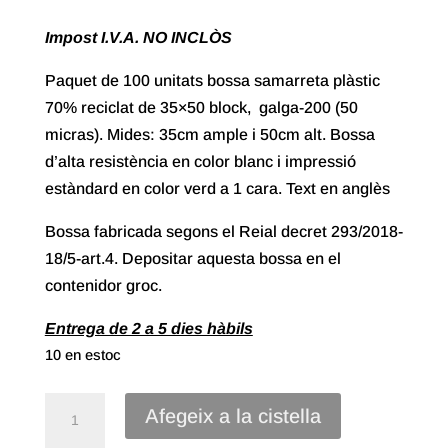
Impost I.V.A. NO INCLÒS
Paquet de 100 unitats bossa samarreta plàstic
70% reciclat de 35×50 block, galga-200 (50
micras). Mides: 35cm ample i 50cm alt. Bossa
d’alta resistència en color blanc i impressió
estàndard en color verd a 1 cara. Text en anglès
Bossa fabricada segons el Reial decret 293/2018-
18/5-art.4. Depositar aquesta bossa en el
contenidor groc.
Entrega de 2 a 5 dies hàbils
10 en estoc
quantitat
Afegeix a la cistella
de