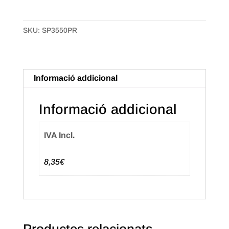
Bossa
Samarreta
SKU:
SP3550PR
Plàstic
70%
reciclat
de
Informació addicional
35x50
50mc.
Informació addicional
Paquet
de
IVA Incl.
100
uts.
8,35€
Text
en
anglès