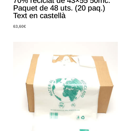
70% reciclat de 43×55 50mc.
Paquet de 48 uts. (20 paq.)
Text en castellà
63,60
€