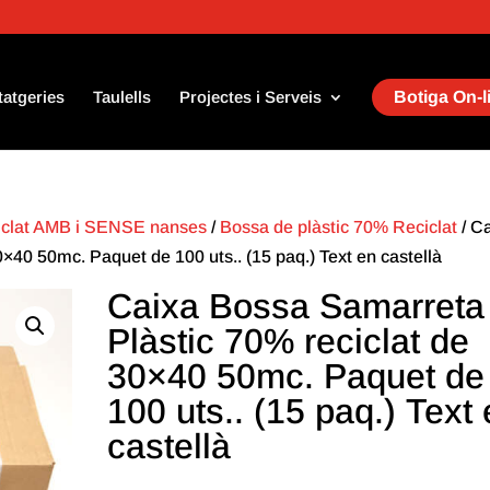
tatgeries
Taulells
Projectes i Serveis
Botiga On-l
eciclat AMB i SENSE nanses
/
Bossa de plàstic 70% Reciclat
/ C
×40 50mc. Paquet de 100 uts.. (15 paq.) Text en castellà
Caixa Bossa Samarreta
Plàstic 70% reciclat de
30×40 50mc. Paquet de
100 uts.. (15 paq.) Text
castellà