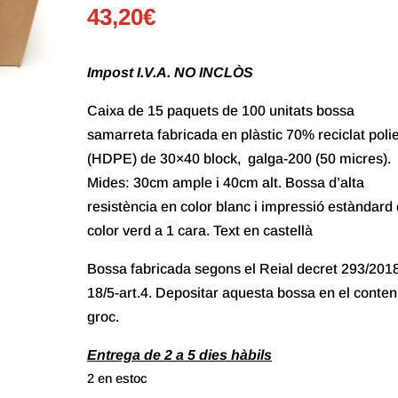
43,20
€
Impost I.V.A. NO INCLÒS
Caixa de 15 paquets de 100 unitats bossa
samarreta fabricada en plàstic 70% reciclat polie
(HDPE) de 30×40 block, galga-200 (50 micres).
Mides: 30cm ample i 40cm alt. Bossa d’alta
resistència en color blanc i impressió estàndard
color verd a 1 cara. Text en castellà
Bossa fabricada segons el Reial decret 293/201
18/5-art.4. Depositar aquesta bossa en el conten
groc.
Entrega de 2 a 5 dies hàbils
2 en estoc