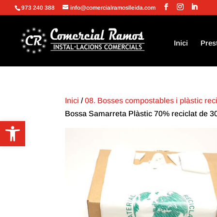
973 240 388
info@comercialramoslleida.com
Inici
Pres
Inici
/
08. Bosses compostables i plàstic r
Bossa Samarreta Plàstic 70% reciclat de 30
Obre la barra d'eines