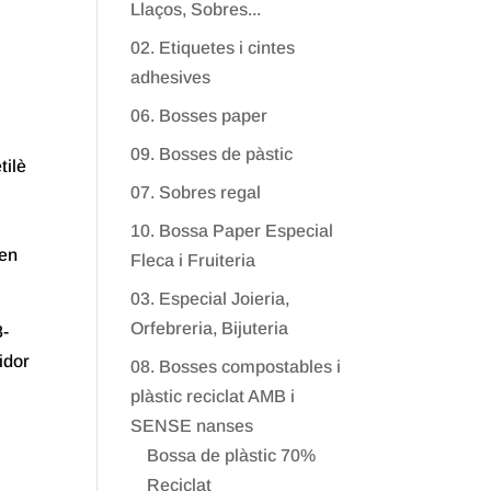
Llaços, Sobres...
02. Etiquetes i cintes
adhesives
06. Bosses paper
09. Bosses de pàstic
tilè
07. Sobres regal
10. Bossa Paper Especial
 en
Fleca i Fruiteria
03. Especial Joieria,
Orfebreria, Bijuteria
8-
idor
08. Bosses compostables i
plàstic reciclat AMB i
SENSE nanses
Bossa de plàstic 70%
Reciclat