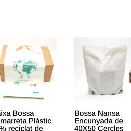
paq.)
Text
en
castellà
ixa Bossa
Bossa Nansa
marreta Plàstic
Encunyada de
% reciclat de
40X50 Cercles