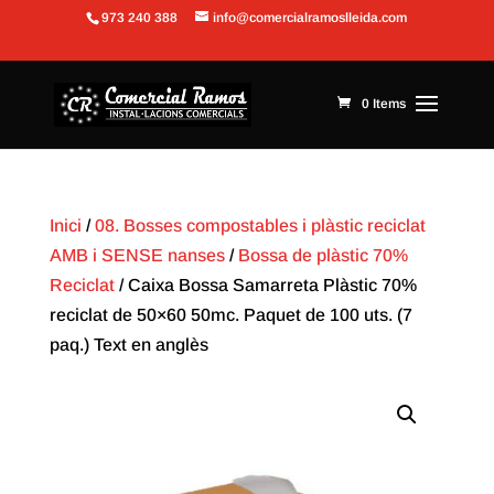
973 240 388
info@comercialramoslleida.com
Obre la barra d'eines
0 Items
Inici
/
08. Bosses compostables i plàstic reciclat
AMB i SENSE nanses
/
Bossa de plàstic 70%
Reciclat
/ Caixa Bossa Samarreta Plàstic 70%
reciclat de 50×60 50mc. Paquet de 100 uts. (7
paq.) Text en anglès