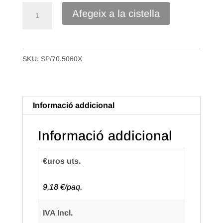
quantitat
Afegeix a la cistella
de
Caixa
Bossa
SKU:
SP/70.5060X
Samarreta
Plàstic
70%
reciclat
Informació addicional
de
50x60
Informació addicional
50mc.
Paquet
€uros uts.
de
100
9,18 €/paq.
uts.
(7
IVA Incl.