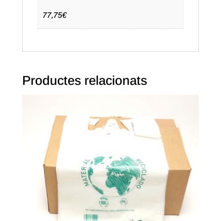
paq.)
Text
77,75€
en
anglès
Productes relacionats