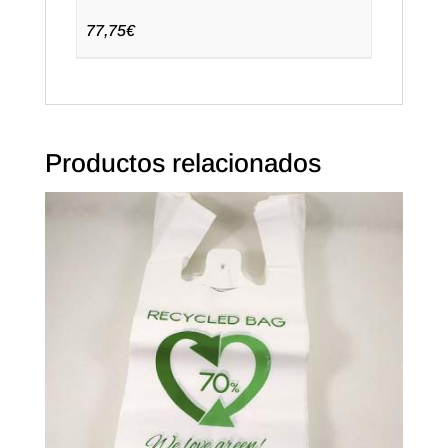
en
inglés
77,75€
cantidad
Productos relacionados