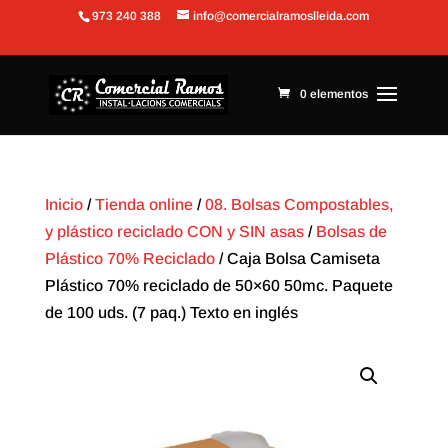
973 240 388
info@comercialramoslleida.com
Abrir barra de herramientas
0 elementos
Inicio
/
Tienda online
/
08. Bolsas Compostables,
y plástico reciclado CON y SIN asas
/
Bolsas de
Plástico 70% Reciclado
/ Caja Bolsa Camiseta
Plástico 70% reciclado de 50×60 50mc. Paquete
de 100 uds. (7 paq.) Texto en inglés