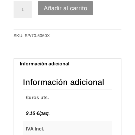
Caja
Añadir al carrito
Bolsa
Camiseta
Plástico
SKU:
SP/70.5060X
70%
reciclado
de
50x60
Información adicional
50mc.
Paquete
Información adicional
de
100
€uros uts.
uds.
(7
9,18 €/paq.
paq.)
Texto
IVA Incl.