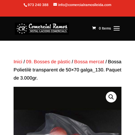
973 240 388
info@comercialramoslleida.com
Obre la barra d'eines
0 Items
Inici
/
09. Bosses de pàstic
/
Bossa mercat
/ Bossa
Polietilè transparent de 50×70 galga_130. Paquet
de 3.000gr.