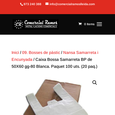
973 240 388
info@comercialramoslleida.com
Obre la barra d'eines
0 Items
Inici
/
09. Bosses de pàstic
/
Nansa Samarreta i
Encunyada
/ Caixa Bossa Samarreta BP de
50X60 gg-80 Blanca. Paquet 100 uts. (20 paq.)