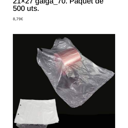
21×27 galga_70. Paquet de
500 uts.
8,79
€