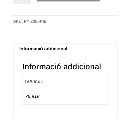
Bossa
paper
SKU:
PY-3055KIE
Kraft
de
30+8X58
Impressió
Informació addicional
estàndard.
(1.000u.)
Informació addicional
IVA Incl.
75,91€