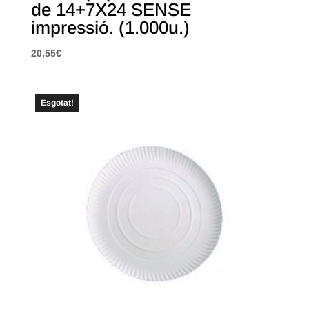
de 14+7X24 SENSE
impressió. (1.000u.)
20,55
€
Esgotat!