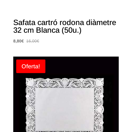
Safata cartró rodona diàmetre
32 cm Blanca (50u.)
8,80
€
16,00
€
Oferta!