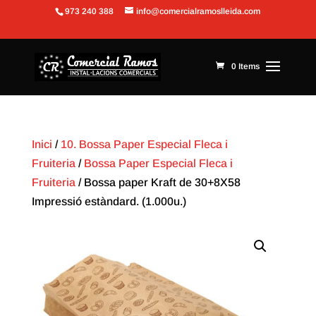
973 240 388
info@comercialramoslleida.com
Obre la barra d'eines
0 Items
Inici
/
10. Bossa Paper Especial Fleca i
Fruiteria
/
Bossa Paper Especial Fleca i
Fruiteria
/ Bossa paper Kraft de 30+8X58
Impressió estàndard. (1.000u.)