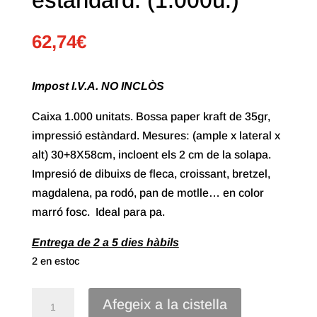
62,74
€
Impost I.V.A. NO INCLÒS
Caixa 1.000 unitats. Bossa paper kraft de 35gr,
impressió estàndard. Mesures: (ample x lateral x
alt) 30+8X58cm, incloent els 2 cm de la solapa.
Impresió de dibuixs de fleca, croissant, bretzel,
magdalena, pa rodó, pan de motlle… en color
marró fosc. Ideal para pa.
Entrega de 2 a 5 dies hàbils
2 en estoc
quantitat
Afegeix a la cistella
de