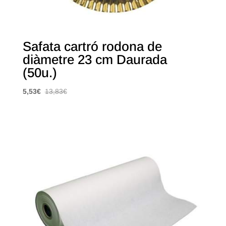
Safata cartró rodona de
diàmetre 23 cm Daurada
(50u.)
5,53
€
13,83
€