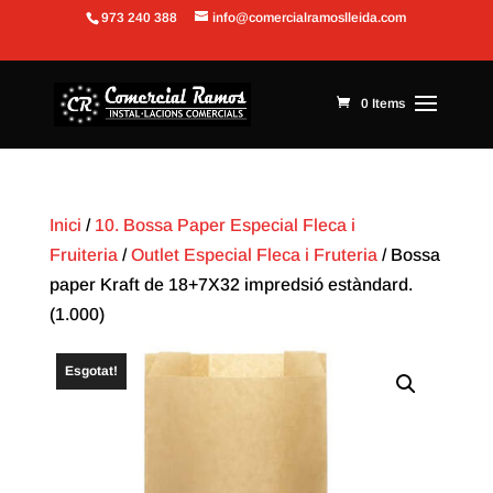
973 240 388
info@comercialramoslleida.com
Obre la barra d'eines
0 Items
Inici
/
10. Bossa Paper Especial Fleca i
Fruiteria
/
Outlet Especial Fleca i Fruteria
/ Bossa
paper Kraft de 18+7X32 impredsió estàndard.
(1.000)
Esgotat!