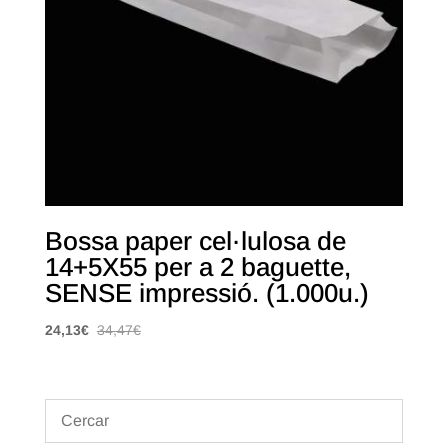
Bossa paper cel·lulosa de
14+5X55 per a 2 baguette,
SENSE impressió. (1.000u.)
24,13
€
34,47
€