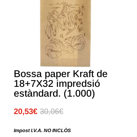
Bossa paper Kraft de
18+7X32 impredsió
estàndard. (1.000)
20,53
€
30,06
€
Impost I.V.A. NO INCLÒS