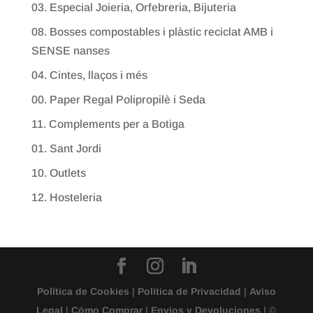
03. Especial Joieria, Orfebreria, Bijuteria
08. Bosses compostables i plàstic reciclat AMB i
SENSE nanses
04. Cintes, llaços i més
00. Paper Regal Polipropilè i Seda
11. Complements per a Botiga
01. Sant Jordi
10. Outlets
12. Hosteleria
Política de Cookies
|
Política de Privacidad
|
Aviso
Legal
|
Cómo Comprar
|
Envios y Devoluciones
| ©