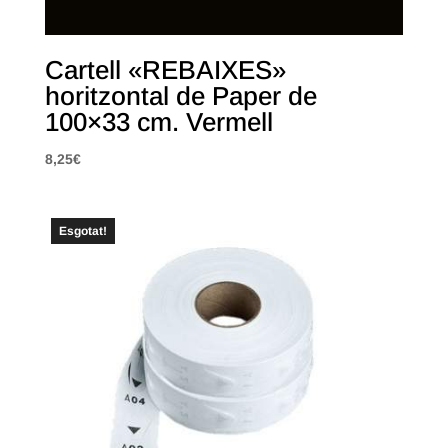
Cartell «REBAIXES»
horitzontal de Paper de
100×33 cm. Vermell
8,25
€
Esgotat!