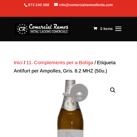
973 240 388
info@comercialramoslleida.com
Obre la barra d'eines
0 Items
Inici
/
11. Complements per a Botiga
/ Etiqueta
Antifurt per Ampolles, Gris. 8.2 MHZ (50u.)