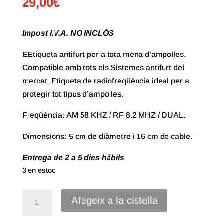
29,00
€
Impost I.V.A. NO INCLÒS
EEtiqueta antifurt per a tota mena d’ampolles.
Compatible amb tots els Sistemes antifurt del
mercat. Etiqueta de radiofreqüència ideal per a
protegir tot tipus d’ampolles.
Freqüència: AM 58 KHZ / RF 8.2 MHZ / DUAL.
Dimensions: 5 cm de diàmetre i 16 cm de cable.
Entrega de 2 a 5 dies hàbils
3 en estoc
quantitat
Afegeix a la cistella
de