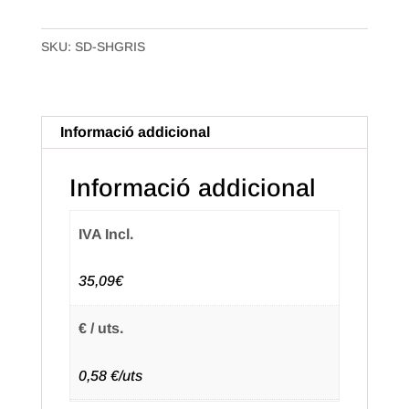
Etiqueta
Antifurt
SKU:
SD-SHGRIS
per
Ampolles,
Gris.
8.2
Informació addicional
MHZ
(50u.)
Informació addicional
IVA Incl.
35,09€
€ / uts.
0,58 €/uts