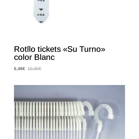
Rotllo tickets «Su Turno»
color Blanc
6,48
€
10,80
€