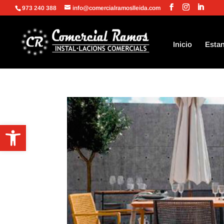
973 240 388
info@comercialramoslleida.com
Inicio
Estan
Abrir barra de herramientas