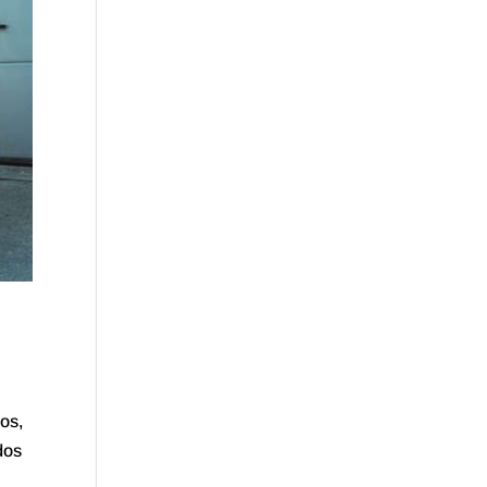
ios,
dos