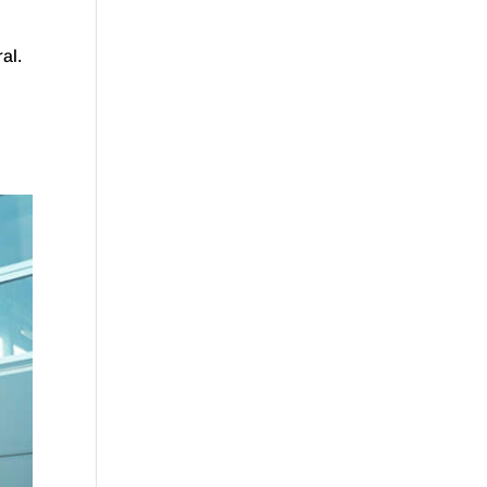
al.
r