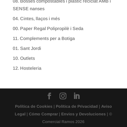
08. Bosses compostables i plàstic reciclat AMB i
SENSE nanses
04. Cintes, llaços i més
00. Paper Regal Polipropilè i Seda
11. Complements per a Botiga
01. Sant Jordi
10. Outlets
12. Hosteleria
Política de Cookies
|
Política de Privacidad
|
Aviso
Legal
|
Cómo Comprar
|
Envios y Devoluciones
| ©
Comercial Ramos 2026