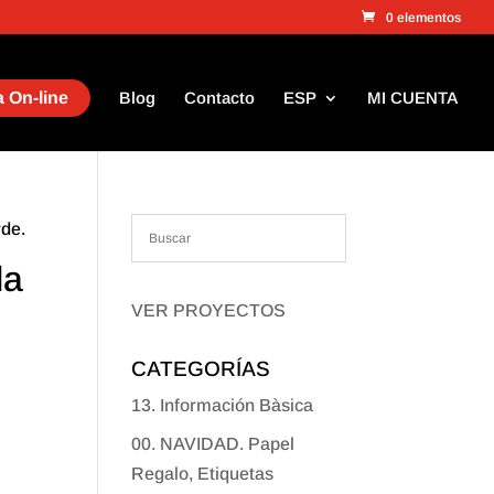
0 elementos
 On-line
Blog
Contacto
ESP
MI CUENTA
rde.
da
.
VER PROYECTOS
CATEGORÍAS
13. Información Bàsica
00. NAVIDAD. Papel
Regalo, Etiquetas