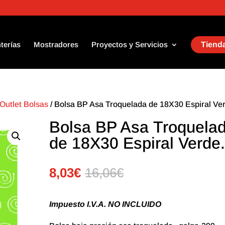
terías
Mostradores
Proyectos y Servicios
Tienda
Outlet Bolsas
/ Bolsa BP Asa Troquelada de 18X30 Espiral Ve
Bolsa BP Asa Troquela
de 18X30 Espiral Verde
8,03
€
16,06
€
Impuesto I.V.A. NO INCLUIDO