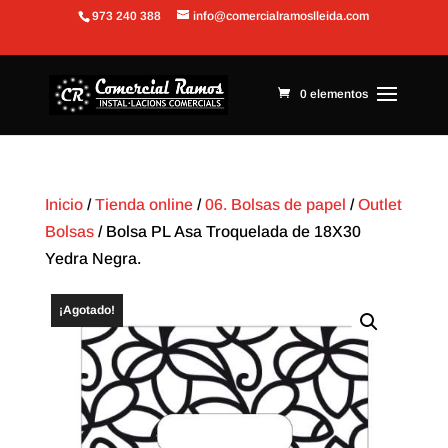
973 240 388
info@comercialramoslleida.com
Abrir barra de herramientas
0 elementos
Inicio
/
Tienda online
/
06. Bolsas de papel
/
Outlet
Bolsas
/ Bolsa PL Asa Troquelada de 18X30
Yedra Negra.
¡Agotado!