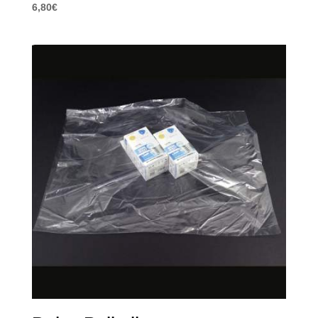
6,80
€