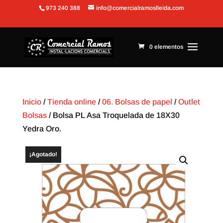
973 240 388
info@comercialramoslleida.com
Abrir barra de herramientas
0 elementos
Inicio
/
Tienda online
/
06. Bolsas de papel
/
Outlet
Bolsas
/ Bolsa PL Asa Troquelada de 18X30
Yedra Oro.
¡Agotado!