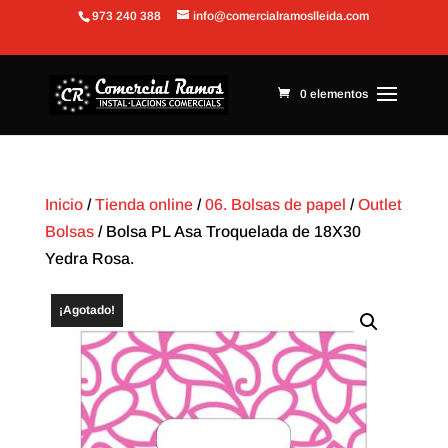
973 240 388
info@comercialramoslleida.com
Abrir barra de herramientas
0 elementos
Inicio
/
Tienda online
/
06. Bolsas de papel
/
Outlet
Bolsas
/ Bolsa PL Asa Troquelada de 18X30
Yedra Rosa.
¡Agotado!