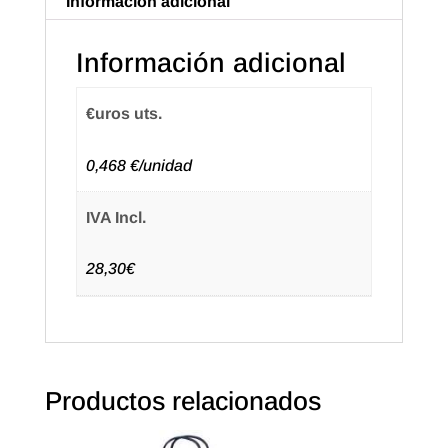
Información adicional
Blanca
(50u.)
Información adicional
cantidad
€uros uts.
0,468 €/unidad
IVA Incl.
28,30€
Productos relacionados