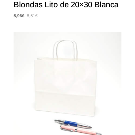
Blondas Lito de 20×30 Blanca
5,96
€
8,51
€