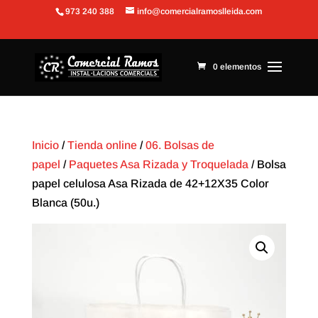
973 240 388
info@comercialramoslleida.com
Abrir barra de herramientas
0 elementos
Inicio
/
Tienda online
/
06. Bolsas de
papel
/
Paquetes Asa Rizada y Troquelada
/ Bolsa
papel celulosa Asa Rizada de 42+12X35 Color
Blanca (50u.)