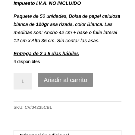
Impuesto I.V.A. NO INCLUIDO
Paquete de 50 unidades, Bolsa de papel celulosa
blanca de
120gr
asa rizada, color Blanca. Las
medidas son: Ancho 42 cm + base o fulle lateral
12 cm x Alto 35 cm. Sin contar las asas.
Entrega de 2 a 5 días hábiles
4 disponibles
Bolsa
Añadir al carrito
papel
celulosa
Asa
SKU:
CV/04235CBL
Rizada
de
42+12X35
Color