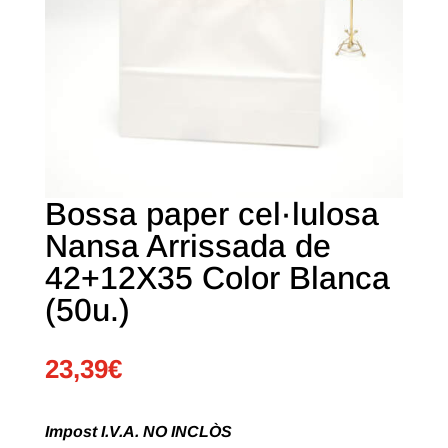
Bossa paper cel·lulosa
Nansa Arrissada de
42+12X35 Color Blanca
(50u.)
23,39
€
Impost I.V.A. NO INCLÒS