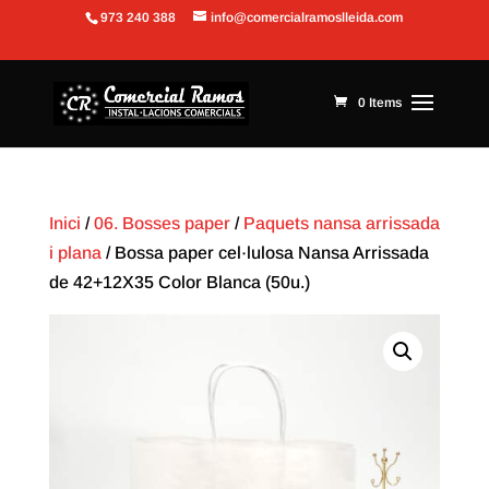
973 240 388
info@comercialramoslleida.com
Obre la barra d'eines
0 Items
Inici
/
06. Bosses paper
/
Paquets nansa arrissada
i plana
/ Bossa paper cel·lulosa Nansa Arrissada
de 42+12X35 Color Blanca (50u.)