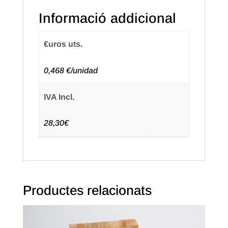
Color
Informació addicional
Blanca
(50u.)
€uros uts.
0,468 €/unidad
IVA Incl.
28,30€
Productes relacionats