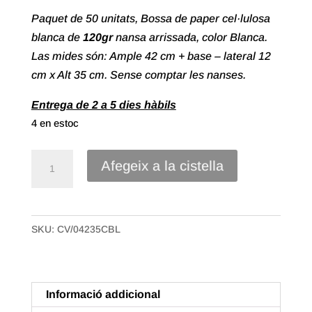
Paquet de 50 unitats, Bossa de paper cel·lulosa
blanca de
120gr
nansa arrissada, color Blanca.
Las mides són: Ample 42 cm + base – lateral 12
cm x Alt 35 cm. Sense comptar les nanses.
Entrega de 2 a 5 dies hàbils
4 en estoc
quantitat
Afegeix a la cistella
de
Bossa
paper
SKU:
CV/04235CBL
cel·lulosa
Nansa
Arrissada
de
Informació addicional
42+12X35