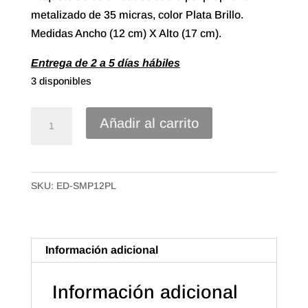
metalizado de 35 micras, color Plata Brillo.
Medidas Ancho (12 cm) X Alto (17 cm).
Entrega de 2 a 5 días hábiles
3 disponibles
Sobre
Añadir al carrito
Polipropileno
Metalizado
de
SKU:
ED-SMP12PL
12X17
Color
Plata
Brillo
Información adicional
(50u.)
cantidad
Información adicional