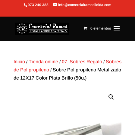
973 240 388
info@comercialramoslleida.com
Abrir barra de herramientas
0 elementos
Inicio
/
Tienda online
/
07. Sobres Regalo
/
Sobres
de Polipropileno
/ Sobre Polipropileno Metalizado
de 12X17 Color Plata Brillo (50u.)