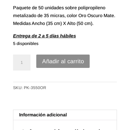
Paquete de 50 unidades sobre polipropileno
metalizado de 35 micras, color Oro Oscuro Mate.
Medidas Ancho (35 cm) X Alto (50 cm).
Entrega de 2 a 5 días hábiles
5 disponibles
Sobre
Añadir al carrito
Polipropileno
Metalizado
de
SKU:
PK-3550OR
35X50
Color
Oro
Oscuro
Información adicional
Mate
(50u.)