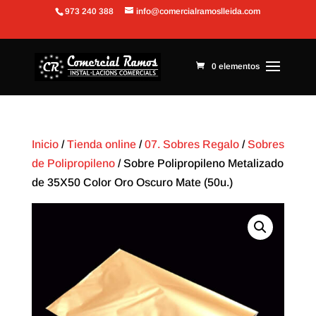
973 240 388
info@comercialramoslleida.com
Abrir barra de herramientas
0 elementos
Inicio
/
Tienda online
/
07. Sobres Regalo
/
Sobres
de Polipropileno
/ Sobre Polipropileno Metalizado
de 35X50 Color Oro Oscuro Mate (50u.)