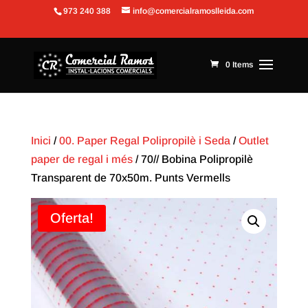
973 240 388
info@comercialramoslleida.com
Obre la barra d'eines
0 Items
Inici
/
00. Paper Regal Polipropilè i Seda
/
Outlet
paper de regal i més
/ 70// Bobina Polipropilè
Transparent de 70x50m. Punts Vermells
Oferta!