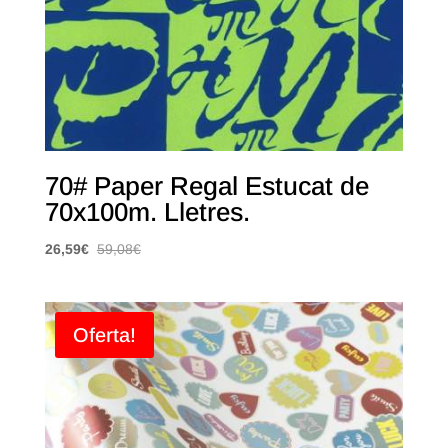
70# Paper Regal Estucat de
70x100m. Lletres.
26,59
€
59,08
€
Oferta!