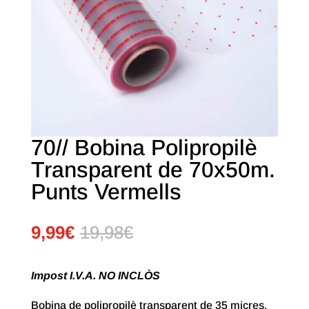
70// Bobina Polipropilè
Transparent de 70x50m.
Punts Vermells
9,99
€
19,98
€
Impost I.V.A. NO INCLÒS
Bobina de polipropilè transparent de 35 micres.