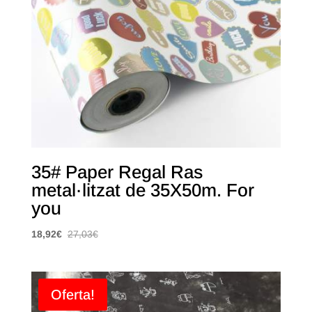
35# Paper Regal Ras
metal·litzat de 35X50m. For
you
18,92
€
27,03
€
Oferta!