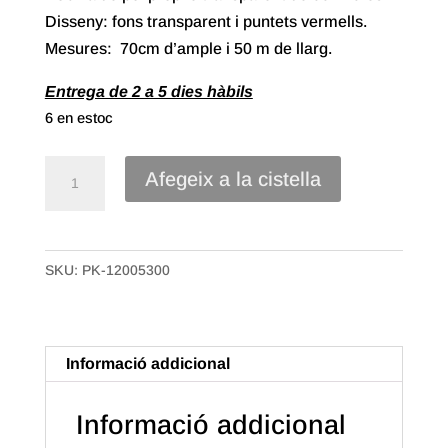
Disseny: fons transparent i puntets vermells.
Mesures: 70cm d’ample i 50 m de llarg.
Entrega de 2 a 5 dies hàbils
6 en estoc
quantitat
Afegeix a la cistella
de
70//
Bobina
SKU:
PK-12005300
Polipropilè
Transparent
de
70x50m.
Informació addicional
Punts
Vermells
Informació addicional