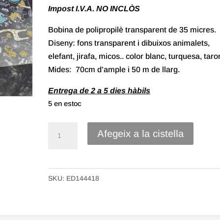
Impost I.V.A. NO INCLÒS
Bobina de polipropilè transparent de 35 micres.
Diseny: fons transparent i dibuixos animalets,
elefant, jirafa, micos.. color blanc, turquesa, taro
Mides: 70cm d’ample i 50 m de llarg.
Entrega de 2 a 5 dies hàbils
5 en estoc
quantitat
Afegeix a la cistella
de
70//
Bobina
SKU:
ED144418
polipropilè
Transparent
de