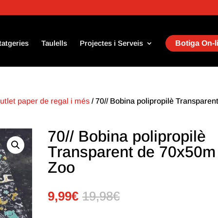
tatgeries
Taulells
Projectes i Serveis
Botiga On-l
utlet paper de regal i més
/ 70// Bobina polipropilè Transparen
70// Bobina polipropilè
Transparent de 70x50m
Zoo
9,99
€
19,98
€