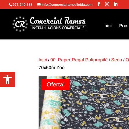
973 240 388
info@comercialramoslleida.com
Inici
Pres
Inici
/
00. Paper Regal Polipropilè i Seda
/
O
70x50m Zoo
Obre la barra d'eines
Oferta!