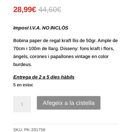
28,99
€
44,60
€
Impost I.V.A. NO INCLÒS
Bobina paper de regal kraft llis de 50gr. Ample de
70cm i 100m de llarg. Disseny: fons kraft i flors,
àngels, corones i papallones vintage en color
burdeus.
Entrega de 2 a 5 dies hàbils
5 en estoc
quantitat
Afegeix a la cistella
de
70#
Paper
SKU:
PK-281758
Regal