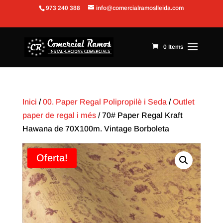
973 240 388
info@comercialramoslleida.com
Obre la barra d'eines
0 Items
Inici
/
00. Paper Regal Polipropilè i Seda
/
Outlet
paper de regal i més
/ 70# Paper Regal Kraft
Hawana de 70X100m. Vintage Borboleta
Oferta!