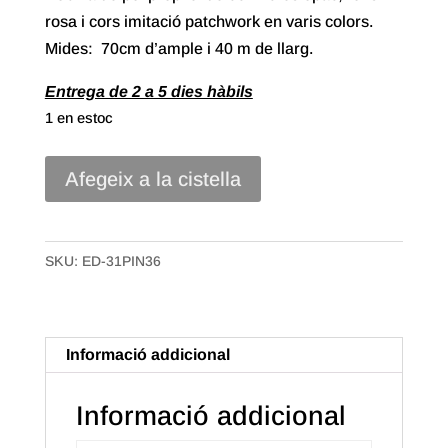
rosa i cors imitació patchwork en varis colors.
Mides: 70cm d’ample i 40 m de llarg.
Entrega de 2 a 5 dies hàbils
1 en estoc
quantitat
Afegeix a la cistella
de
Bobina
Polipropilè
SKU:
ED-31PIN36
Opak
de
70x50m
Informació addicional
Cors
Patchwork
Informació addicional
Rosa