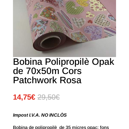
Bobina Polipropilè Opak
de 70x50m Cors
Patchwork Rosa
14,75
€
29,50
€
Impost I.V.A. NO INCLÒS
Bobina de polipropilè de 35 micres opac; fons