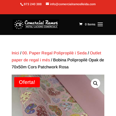
973 240 388
info@comercialramoslleida.com
Obre la barra d'eines
0 Items
Inici
/
00. Paper Regal Polipropilè i Seda
/
Outlet
paper de regal i més
/ Bobina Polipropilè Opak de
70x50m Cors Patchwork Rosa
Oferta!