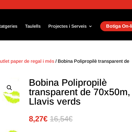
tatgeries
Taulells
Projectes i Serveis
Botiga On-l
utlet paper de regal i més
/ Bobina Polipropilè transparent de
Bobina Polipropilè
transparent de 70x50m,
Llavis verds
8,27
€
16,54
€