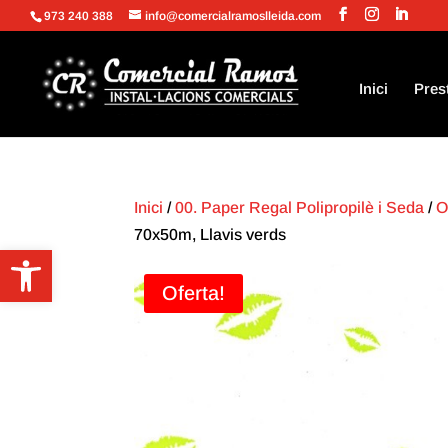
973 240 388
info@comercialramoslleida.com
Inici
Pres
Inici
/
00. Paper Regal Polipropilè i Seda
/
O
70x50m, Llavis verds
Obre la barra d'eines
Oferta!