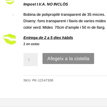
Impost I.V.A. NO INCLÒS
Bobina de polipropilè transparent de 35 micres.
Diseny: fons transparent i llavis de varies mides
color verd. Mides 70cm d’ample i 50 m de llarg.
Entrega de 2 a 5 dies hàbils
2 en estoc
quantitat
Afegeix a la cistella
de
Bobina
Polipropilè
SKU:
PK-12147308
transparent
de
70x50m,
Llavis