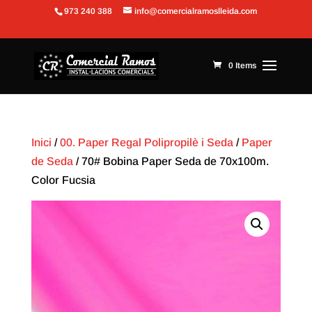
973 240 388
info@comercialramoslleida.com
Obre la barra d'eines
0 Items
Inici
/
00. Paper Regal Polipropilè i Seda
/
Paper
de Seda
/ 70# Bobina Paper Seda de 70x100m.
Color Fucsia