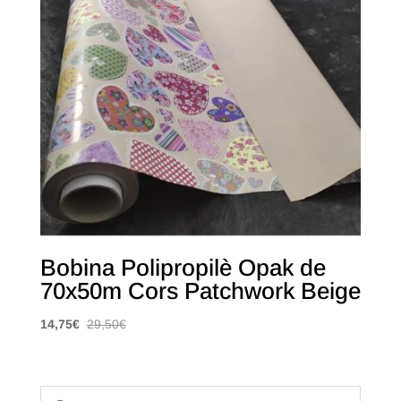
Bobina Polipropilè Opak de
70x50m Cors Patchwork Beige
14,75
€
29,50
€