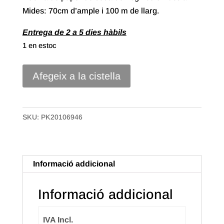
Mides: 70cm d’ample i 100 m de llarg.
Entrega de 2 a 5 dies hàbils
1 en estoc
quantitat
Afegeix a la cistella
de
70#
Bobina
SKU:
PK20106946
Paper
Seda
de
Informació addicional
70x100m.
Color
Informació addicional
Fucsia
IVA Incl.