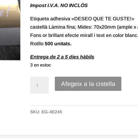
Impost I.V.A. NO INCLÒS
Etiqueta adhesiva «DESEO QUE TE GUSTE!»
castellà Làmina fina; Mides: 70x20mm (ample x a
Fons or brillant efecte mirall i text en color blanc
Rotllo
500 unitats.
Entrega de 2 a 5 dies hàbils
3 en estoc
quantitat
Afegeix a la cistella
de
Etiqueta
Adhesiva
SKU:
EG-XE245
"Deseo
que
te