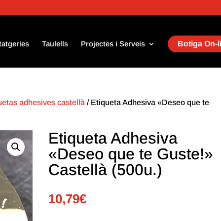
tatgeries
Taulells
Projectes i Serveis
Botiga On-l
uetas adhesives castellà
/ Etiqueta Adhesiva «Deseo que te
Etiqueta Adhesiva
«Deseo que te Guste!»
Castellà (500u.)
10,79
€