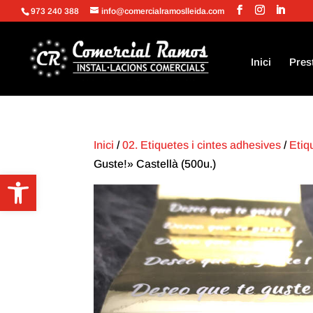
973 240 388
info@comercialramoslleida.com
Inici
Pres
Inici
/
02. Etiquetes i cintes adhesives
/
Etiq
Guste!» Castellà (500u.)
Obre la barra d'eines