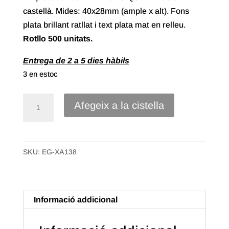
castellà. Mides: 40x28mm (ample x alt). Fons
plata brillant ratllat i text plata mat en relleu.
Rotllo 500 unitats.
Entrega de 2 a 5 dies hàbils
3 en estoc
quantitat
Afegeix a la cistella
de
Etiqueta
Adhesiva"Deseo
SKU:
EG-XA138
que
te
Guste"
Castellà
Informació addicional
(500u.)