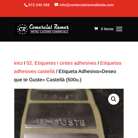
973 240 388
info@comercialramoslleida.com
Obre la barra d'eines
0 Items
Inici
/
02. Etiquetes i cintes adhesives
/
Etiquetas
adhesives castellà
/ Etiqueta Adhesiva»Deseo
que te Guste» Castellà (500u.)