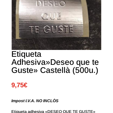
Etiqueta
Adhesiva»Deseo que te
Guste» Castellà (500u.)
9,75
€
Impost I.V.A. NO INCLÒS
Etiqueta adhesiva «DESEO QUE TE GUSTE»