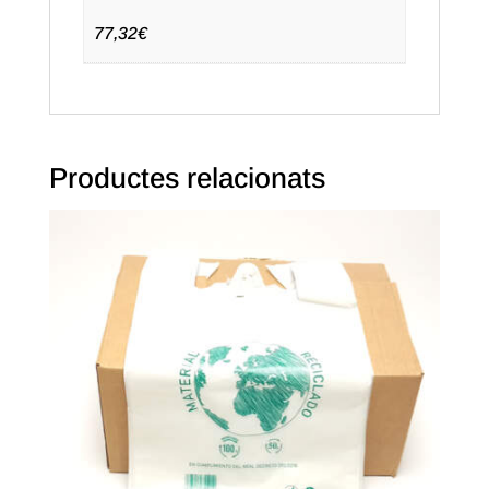
paq.)
Text
77,32€
en
anglès
Productes relacionats