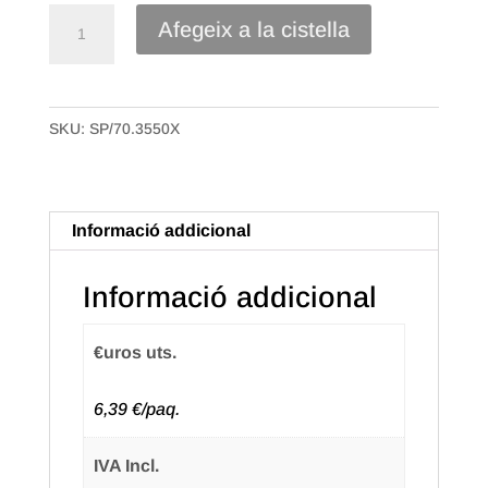
quantitat
Afegeix a la cistella
de
Caixa
Bossa
SKU:
SP/70.3550X
Samarreta
Plàstic
70%
reciclat
Informació addicional
de
35x50
Informació addicional
50mc.
Paquet
€uros uts.
de
100
6,39 €/paq.
uts.
(10
IVA Incl.