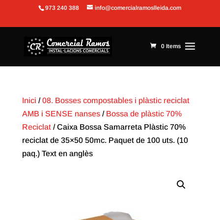
973 240 388
info@comercialramoslleida.com
Obre la barra d'eines
0 Items
Inici
/
08. Bosses compostables i plàstic reciclat
AMB i SENSE nanses
/
Bossa de plàstic 70%
Reciclat
/ Caixa Bossa Samarreta Plàstic 70%
reciclat de 35×50 50mc. Paquet de 100 uts. (10
paq.) Text en anglès