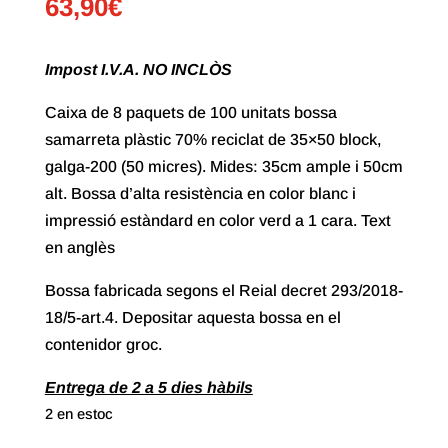
63,90
€
Impost I.V.A. NO INCLÒS
Caixa de 8 paquets de 100 unitats bossa
samarreta plàstic 70% reciclat de 35×50 block,
galga-200 (50 micres). Mides: 35cm ample i 50cm
alt. Bossa d’alta resistència en color blanc i
impressió estàndard en color verd a 1 cara. Text
en anglès
Bossa fabricada segons el Reial decret 293/2018-
18/5-art.4. Depositar aquesta bossa en el
contenidor groc.
Entrega de 2 a 5 dies hàbils
2 en estoc