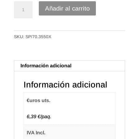
Caja
Añadir al carrito
Bolsa
Camiseta
Plástico
SKU:
SP/70.3550X
70%
reciclado
de
35x50
Información adicional
50mc.
Paquete
Información adicional
de
100
€uros uts.
uds.
(10
6,39 €/paq.
paq.)
Texto
IVA Incl.