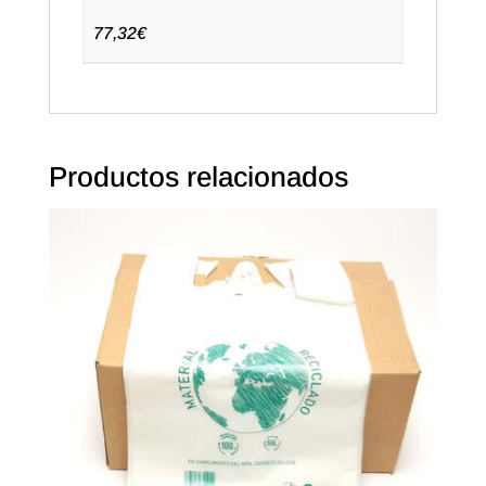
en
inglés
77,32€
cantidad
Productos relacionados