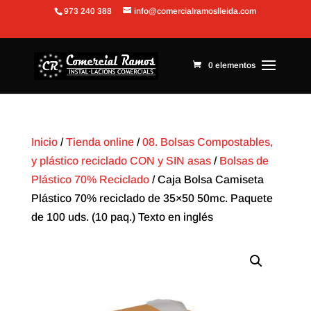
973 240 388
info@comercialramoslleida.com
Abrir barra de herramientas
0 elementos
Inicio
/
Tienda online
/
08. Bolsas Compostables,
y plástico reciclado CON y SIN asas
/
Bolsas de
Plástico 70% Reciclado
/ Caja Bolsa Camiseta
Plástico 70% reciclado de 35×50 50mc. Paquete
de 100 uds. (10 paq.) Texto en inglés