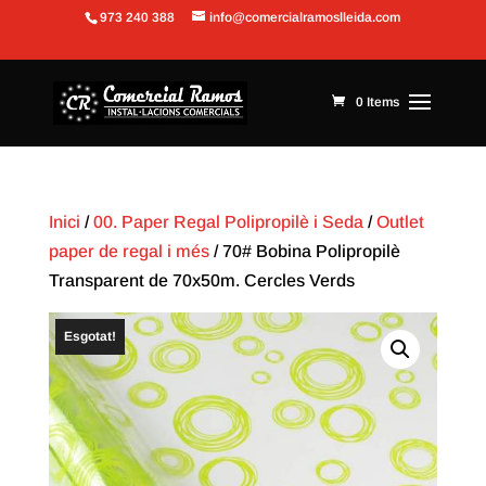
973 240 388
info@comercialramoslleida.com
Obre la barra d'eines
0 Items
Inici
/
00. Paper Regal Polipropilè i Seda
/
Outlet
paper de regal i més
/ 70# Bobina Polipropilè
Transparent de 70x50m. Cercles Verds
Esgotat!