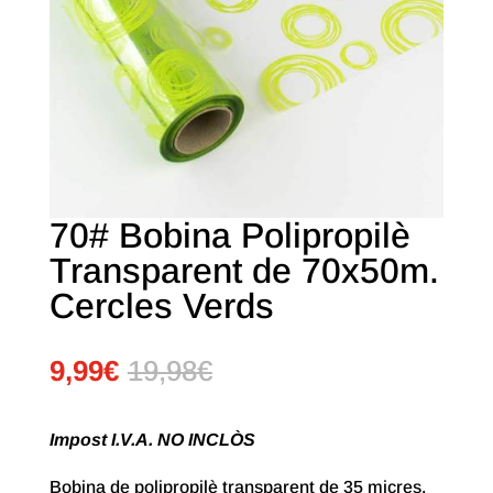
70# Bobina Polipropilè
Transparent de 70x50m.
Cercles Verds
9,99
€
19,98
€
Impost I.V.A. NO INCLÒS
Bobina de polipropilè transparent de 35 micres.