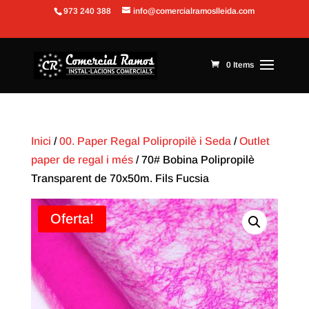
973 240 388
info@comercialramoslleida.com
Obre la barra d'eines
0 Items
Inici
/
00. Paper Regal Polipropilè i Seda
/
Outlet
paper de regal i més
/ 70# Bobina Polipropilè
Transparent de 70x50m. Fils Fucsia
Oferta!