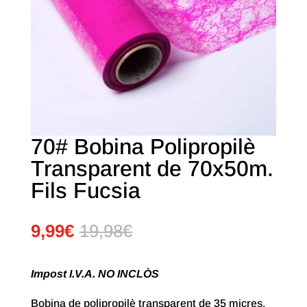
70# Bobina Polipropilè
Transparent de 70x50m.
Fils Fucsia
9,99
€
19,98
€
Impost I.V.A. NO INCLÒS
Bobina de polipropilè transparent de 35 micres.