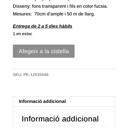
Disseny: fons transparent i fils en color fucsia.
Mesures: 70cm d’ample i 50 m de llarg.
Entrega de 2 a 5 dies hàbils
1 en estoc
quantitat
Afegeix a la cistella
de
70#
Bobina
SKU:
PK-12035546
Polipropilè
Transparent
de
Informació addicional
70x50m.
Fils
Informació addicional
Fucsia