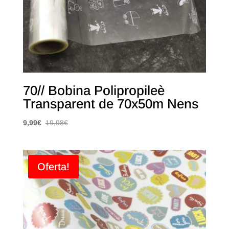
70// Bobina Polipropileè
Transparent de 70x50m Nens
9,99
€
19,98
€
Oferta!