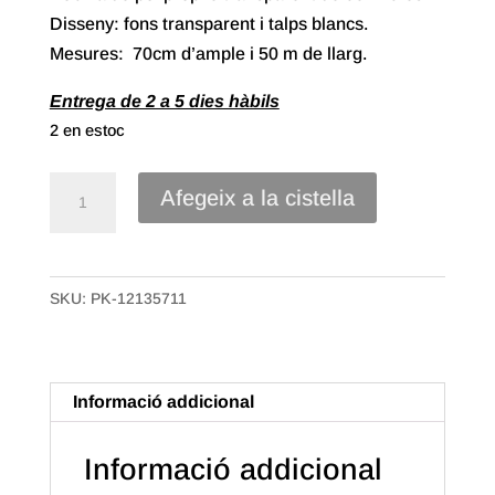
Disseny: fons transparent i talps blancs.
Mesures: 70cm d’ample i 50 m de llarg.
Entrega de 2 a 5 dies hàbils
2 en estoc
quantitat
Afegeix a la cistella
de
70#
Bobina
SKU:
PK-12135711
Polipropilè
Transparent
de
70x50m.
Informació addicional
Talps
Blancs
Informació addicional