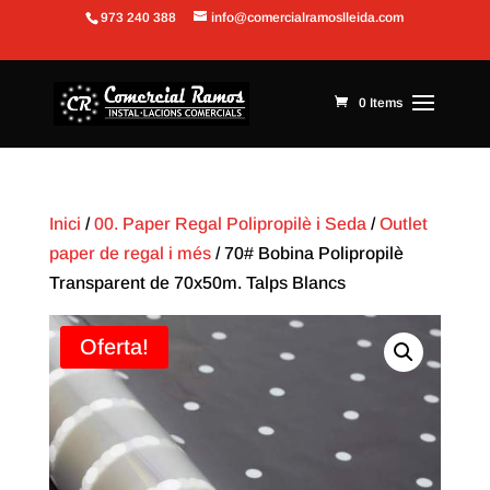
973 240 388
info@comercialramoslleida.com
Obre la barra d'eines
0 Items
Inici
/
00. Paper Regal Polipropilè i Seda
/
Outlet
paper de regal i més
/ 70# Bobina Polipropilè
Transparent de 70x50m. Talps Blancs
Oferta!