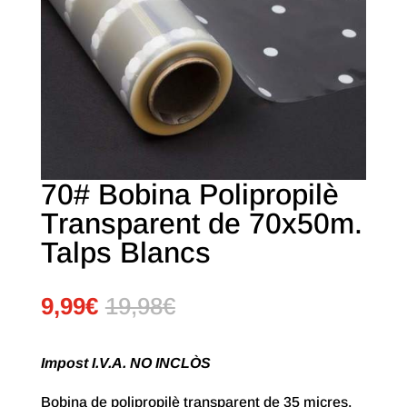
70# Bobina Polipropilè
Transparent de 70x50m.
Talps Blancs
9,99
€
19,98
€
Impost I.V.A. NO INCLÒS
Bobina de polipropilè transparent de 35 micres.