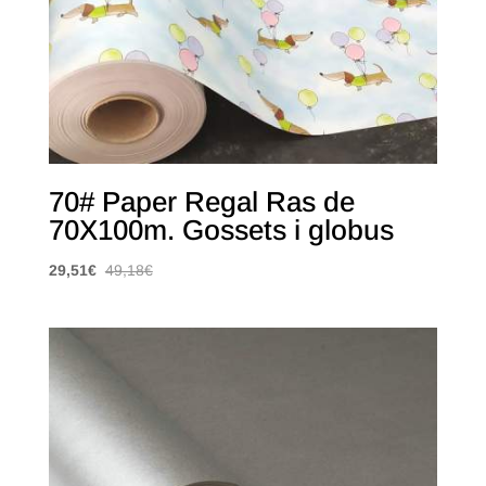
70# Paper Regal Ras de
70X100m. Gossets i globus
29,51
€
49,18
€