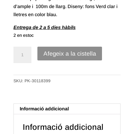
d’ample i 100m de llarg. Diseny: fons Verd clar i
lletres en color blau.
Entrega de 2 a 5 dies hàbils
2 en estoc
quantitat
Afegeix a la cistella
de
70#
Paper
SKU:
PK-30118399
Regal
Estucat
de
70x100m.
Informació addicional
Lletres.
Informació addicional