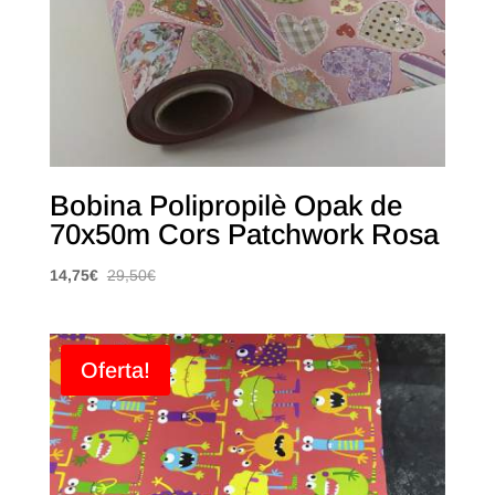
Bobina Polipropilè Opak de
70x50m Cors Patchwork Rosa
14,75
€
29,50
€
Oferta!