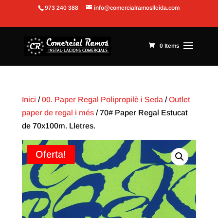
973 240 388
info@comercialramoslleida.com
Obre la barra d'eines
0 Items
Inici
/
00. Paper Regal Polipropilè i Seda
/
Outlet
paper de regal i més
/ 70# Paper Regal Estucat
de 70x100m. Lletres.
Oferta!