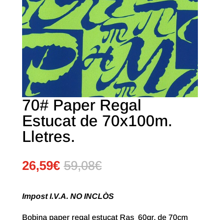
70# Paper Regal
Estucat de 70x100m.
Lletres.
26,59
€
59,08
€
Impost I.V.A. NO INCLÒS
Bobina paper regal estucat Ras 60gr, de 70cm