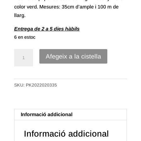
color verd. Mesures: 35cm d’ample i 100 m de
llarg.
Entrega de 2 a 5 dies hàbils
6 en estoc
quantitat
Afegeix a la cistella
de
35#
Bobina
SKU:
PK2022020335
Paper
Seda
de
35x100m.
Informació addicional
Flors
Color
Informació addicional
Verd