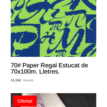
70# Paper Regal Estucat de
70x100m. Lletres.
26,59
€
59,08
€
Oferta!