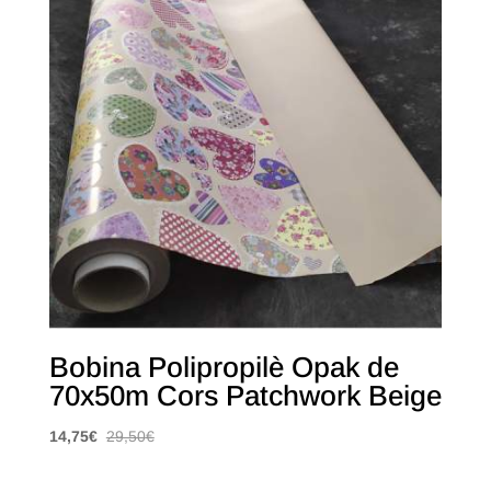
Bobina Polipropilè Opak de
70x50m Cors Patchwork Beige
14,75
€
29,50
€