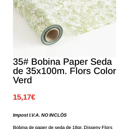
35# Bobina Paper Seda
de 35x100m. Flors Color
Verd
15,17
€
Impost I.V.A. NO INCLÒS
Bobina de paper de seda de 18gr. Disseny Flors