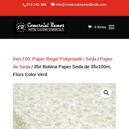
973 240 388
info@comercialramoslleida.com
Obre la barra d'eines
0 Items
Inici
/
00. Paper Regal Polipropilè i Seda
/
Paper
de Seda
/ 35# Bobina Paper Seda de 35x100m.
Flors Color Verd