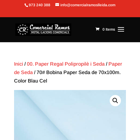
973 240 388
info@comercialramoslleida.com
Obre la barra d'eines
0 Items
Inici
/
00. Paper Regal Polipropilè i Seda
/
Paper
de Seda
/ 70# Bobina Paper Seda de 70x100m.
Color Blau Cel