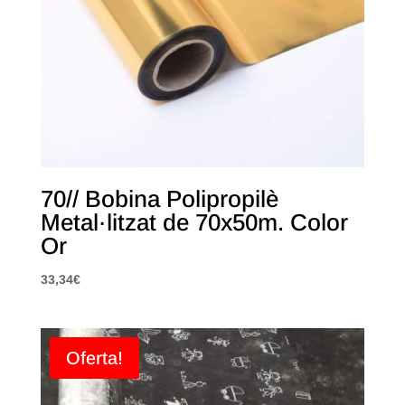
70// Bobina Polipropilè
Metal·litzat de 70x50m. Color
Or
33,34
€
Oferta!