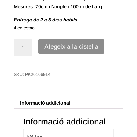
Mesures: 70cm d’ample i 100 m de llarg.
Entrega de 2 a 5 dies hàbils
4 en estoc
quantitat
Afegeix a la cistella
de
70#
Bobina
SKU:
PK20106914
Paper
Seda
de
70x100m.
Informació addicional
Color
Blau
Informació addicional
Cel