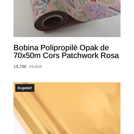
Bobina Polipropilè Opak de
70x50m Cors Patchwork Rosa
14,75
€
29,50
€
Esgotat!