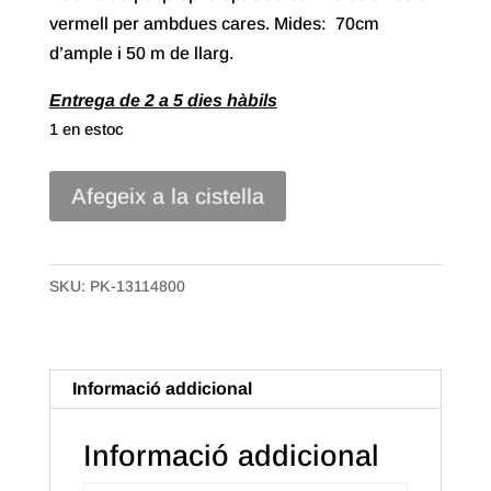
vermell per ambdues cares. Mides: 70cm
d’ample i 50 m de llarg.
Entrega de 2 a 5 dies hàbils
1 en estoc
quantitat
Afegeix a la cistella
de
70//
Bobina
SKU:
PK-13114800
Polipropileè
opac
de
Informació addicional
70x50m.
Color
Informació addicional
Vermell