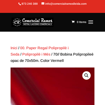
973 240 388
info@comercialramoslleida.com
Obre la barra d'eines
0 Items
Inici
/
00. Paper Regal Polipropilè i
Seda
/
Polipropilè i Més
/ 70// Bobina Polipropileè
opac de 70x50m. Color Vermell