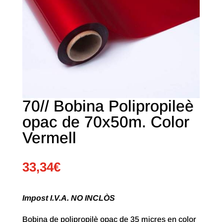
70// Bobina Polipropileè
opac de 70x50m. Color
Vermell
33,34
€
Impost I.V.A. NO INCLÒS
Bobina de polipropilè opac de 35 micres en color