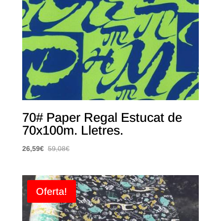
70# Paper Regal Estucat de
70x100m. Lletres.
26,59
€
59,08
€
Oferta!