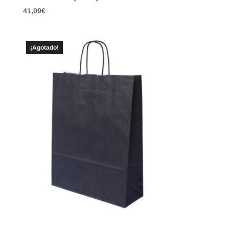
41,09
€
¡Agotado!