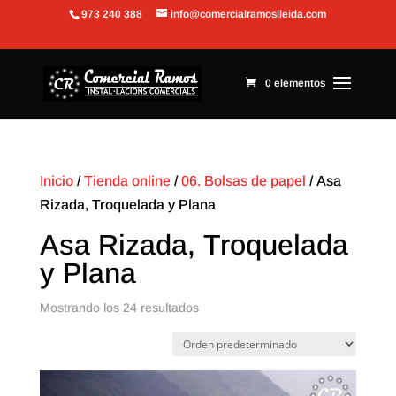
973 240 388
info@comercialramoslleida.com
Abrir barra de herramientas
0 elementos
Inicio
/
Tienda online
/
06. Bolsas de papel
/ Asa
Rizada, Troquelada y Plana
Asa Rizada, Troquelada
y Plana
Mostrando los 24 resultados